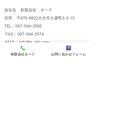
会社名 有限会社 オーク
住所 〒870-0822大分市大道町3-3-15
TEL：097-544-2595
FAX：097-544-2574
MAIL：
info@e-ohk.com
有限会社オーク
お問い合わせフォーム
有限会社オーク
Tel:
097-544-2595
Email
：info@e-ohk.com
〒870-0822
大分県大分市大道町3-3-15
アルミ建材、エクステリア工事、カー
テンウォール工事、カーポート、ガラ